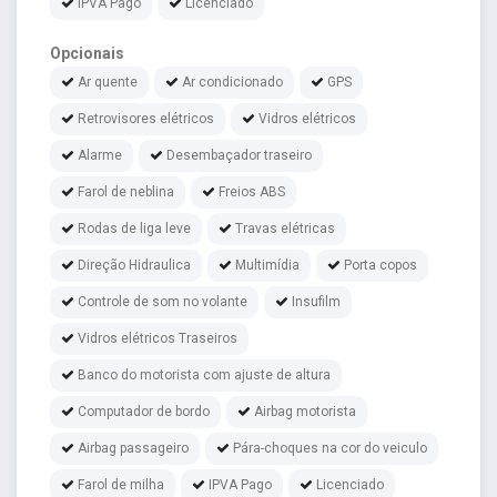
IPVA Pago
Licenciado
Opcionais
Ar quente
Ar condicionado
GPS
Retrovisores elétricos
Vidros elétricos
Alarme
Desembaçador traseiro
Farol de neblina
Freios ABS
Rodas de liga leve
Travas elétricas
Direção Hidraulica
Multimídia
Porta copos
Controle de som no volante
Insufilm
Vidros elétricos Traseiros
Banco do motorista com ajuste de altura
Computador de bordo
Airbag motorista
Airbag passageiro
Pára-choques na cor do veiculo
Farol de milha
IPVA Pago
Licenciado