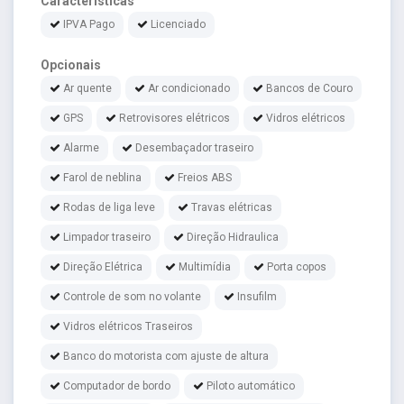
Características
IPVA Pago
Licenciado
Opcionais
Ar quente
Ar condicionado
Bancos de Couro
GPS
Retrovisores elétricos
Vidros elétricos
Alarme
Desembaçador traseiro
Farol de neblina
Freios ABS
Rodas de liga leve
Travas elétricas
Limpador traseiro
Direção Hidraulica
Direção Elétrica
Multimídia
Porta copos
Controle de som no volante
Insufilm
Vidros elétricos Traseiros
Banco do motorista com ajuste de altura
Computador de bordo
Piloto automático